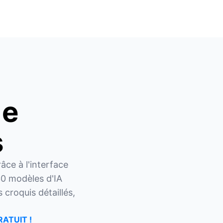
de
s
ce à l'interface 
0 modèles d'IA 
roquis détaillés, 
RATUIT !