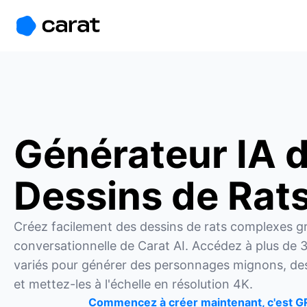
홈
미니에이전트
무료 이미지
모델
생성
소개
Générateur IA 
Dessins de Rat
Créez facilement des dessins de rats complexes grâ
conversationnelle de Carat AI. Accédez à plus de 3
variés pour générer des personnages mignons, des c
et mettez-les à l'échelle en résolution 4K.
Commencez à créer maintenant, c'est G