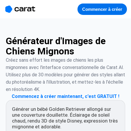
홈
미니에이전트
무료 이미지
모델
생성
소개
Commencer à créer
Générateur d'Images de
Chiens Mignons
Créez sans effort les images de chiens les plus 
mignonnes avec l'interface conversationnelle de Carat AI. 
Utilisez plus de 30 modèles pour générer des styles allant 
du photoréalisme à l'illustration, et mettez-les à l'échelle 
en résolution 4K.
Commencez à créer maintenant, c'est GRATUIT !