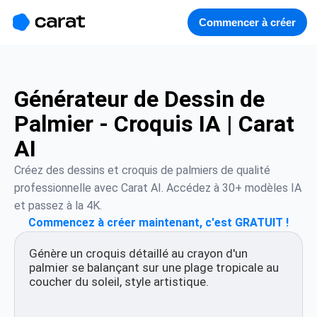
홈
미니에이전트
무료 이미지
모델
생성
소개
Commencer à créer
Générateur de Dessin de
Palmier - Croquis IA | Carat
AI
Créez des dessins et croquis de palmiers de qualité 
professionnelle avec Carat AI. Accédez à 30+ modèles IA 
et passez à la 4K.
Commencez à créer maintenant, c'est GRATUIT !