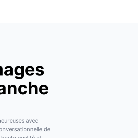
mages
lanche
eureuses avec 
onversationnelle de 
haute qualité et 