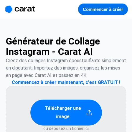
홈
미니에이전트
무료 이미지
모델
생성
소개
Commencer à créer
Générateur de Collage
Instagram - Carat AI
Créez des collages Instagram époustouflants simplement 
en discutant. Importez des images, organisez les mises 
en page avec Carat AI et passez en 4K.
Commencez à créer maintenant, c'est GRATUIT !
Télécharger une
image
ou déposez un fichier ici