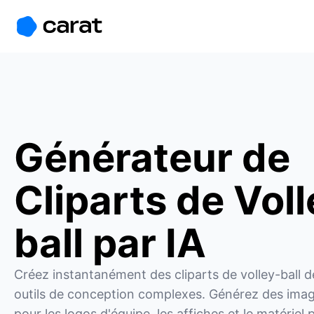
홈
미니에이전트
무료 이미지
모델
생성
소개
Générateur de
Cliparts de Voll
ball par IA
Créez instantanément des cliparts de volley-ball de
outils de conception complexes. Générez des imag
pour les logos d'équipe, les affiches et le matériel