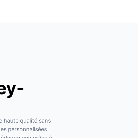
ey-
 haute qualité sans 
es personnalisées 
 pédagogique grâce à 