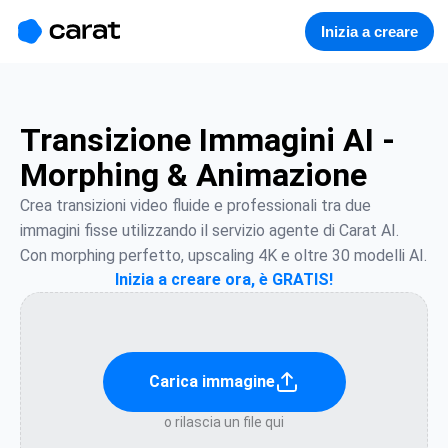
홈
미니에이전트
무료 이미지
모델
생성
소개
Inizia a creare
Transizione Immagini AI -
Morphing & Animazione
Crea transizioni video fluide e professionali tra due 
immagini fisse utilizzando il servizio agente di Carat AI. 
Con morphing perfetto, upscaling 4K e oltre 30 modelli AI.
Inizia a creare ora, è GRATIS!
Carica immagine
o rilascia un file qui