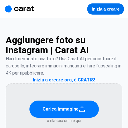
홈
미니에이전트
무료 이미지
모델
생성
소개
Inizia a creare
Aggiungere foto su
Instagram | Carat AI
Hai dimenticato una foto? Usa Carat AI per ricostruire il 
carosello, integrare immagini mancanti e fare l'upscaling in 
4K per ripubblicare.
Inizia a creare ora, è GRATIS!
Carica immagine
o rilascia un file qui