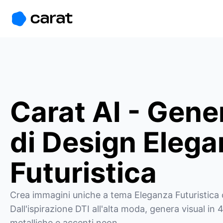
홈
미니에이전트
무료 이미지
모델
생성
소개
Carat AI - Gene
di Design Eleg
Futuristica
Crea immagini uniche a tema Eleganza Futuristica c
Dall'ispirazione DTI all'alta moda, genera visual in 
metalliche e accenti neon.