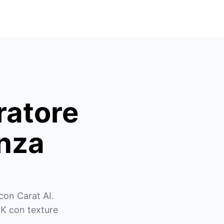
ratore
anza
on Carat AI. 
4K con texture 