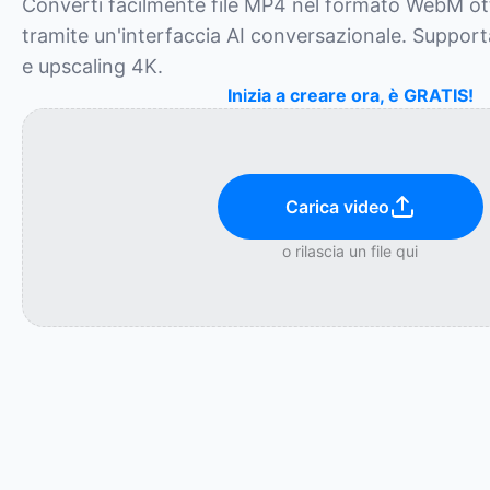
Converti facilmente file MP4 nel formato WebM ott
tramite un'interfaccia AI conversazionale. Supporta
e upscaling 4K.
Inizia a creare ora, è GRATIS!
Carica video
o rilascia un file qui