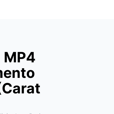
a MP4
mento
(Carat