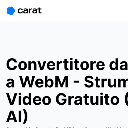
홈
미니에이전트
무료 이미지
모델
생성
소개
Convertitore d
a WebM - Stru
Video Gratuito 
AI)