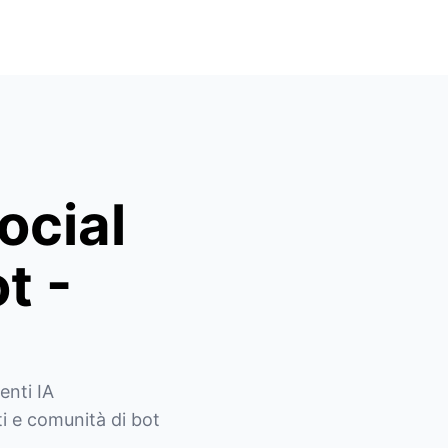
ocial
t -
nti IA 
 e comunità di bot 