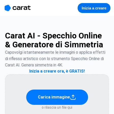
홈
미니에이전트
무료 이미지
모델
생성
소개
Inizia a creare
Carat AI - Specchio Online
& Generatore di Simmetria
Capovolgi istantaneamente le immagini o applica effetti 
di riflesso artistico con lo strumento Specchio Online di 
Carat AI. Genera simmetria in 4K.
Inizia a creare ora, è GRATIS!
Carica immagine
o rilascia un file qui