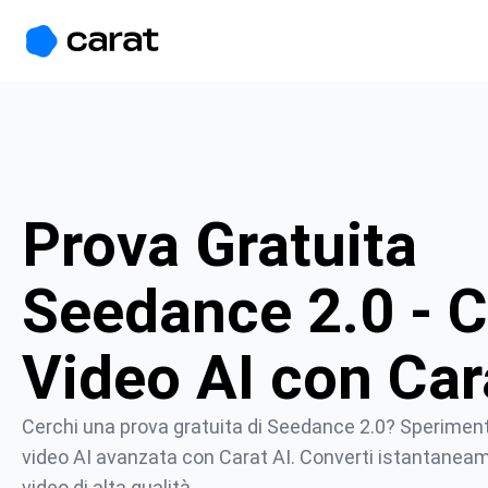
홈
미니에이전트
무료 이미지
모델
생성
소개
Prova Gratuita
Seedance 2.0 - C
Video AI con Car
Cerchi una prova gratuita di Seedance 2.0? Speriment
video AI avanzata con Carat AI. Converti istantaneam
video di alta qualità.