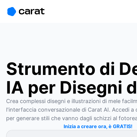
홈
미니에이전트
무료 이미지
모델
생성
소개
Strumento di D
IA per Disegni 
Crea complessi disegni e illustrazioni di mele facil
l'interfaccia conversazionale di Carat AI. Accedi a o
per generare stili che vanno dagli schizzi al fotore
Inizia a creare ora, è GRATIS!