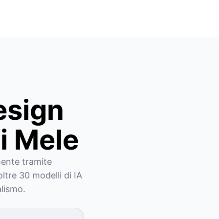
esign
di Mele
mente tramite 
ltre 30 modelli di IA 
alismo.