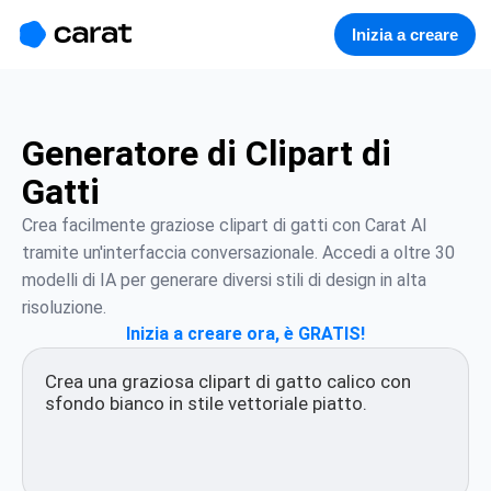
홈
미니에이전트
무료 이미지
모델
생성
소개
Inizia a creare
Generatore di Clipart di
Gatti
Crea facilmente graziose clipart di gatti con Carat AI 
tramite un'interfaccia conversazionale. Accedi a oltre 30 
modelli di IA per generare diversi stili di design in alta 
risoluzione.
Inizia a creare ora, è GRATIS!