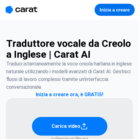
홈
미니에이전트
무료 이미지
모델
생성
소개
Inizia a creare
Traduttore vocale da Creolo
a Inglese | Carat AI
Traduci istantaneamente la voce creola haitiana in inglese 
naturale utilizzando i modelli avanzati di Carat AI. Gestisci 
flussi di lavoro complessi tramite un'interfaccia 
conversazionale.
Inizia a creare ora, è GRATIS!
Carica video
o rilascia un file qui