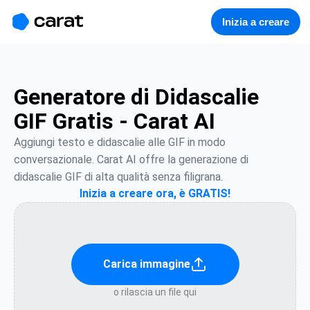
홈
미니에이전트
무료 이미지
모델
생성
소개
Inizia a creare
Generatore di Didascalie
GIF Gratis - Carat AI
Aggiungi testo e didascalie alle GIF in modo 
conversazionale. Carat AI offre la generazione di 
didascalie GIF di alta qualità senza filigrana.
Inizia a creare ora, è GRATIS!
Carica immagine
o rilascia un file qui