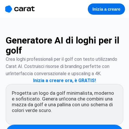
홈
미니에이전트
무료 이미지
모델
생성
소개
Inizia a creare
Generatore AI di loghi per il
golf
Crea loghi professionali per il golf con testo utilizzando 
Carat AI. Costruisci risorse di branding perfette con 
un'interfaccia conversazionale e upscaling a 4K.
Inizia a creare ora, è GRATIS!