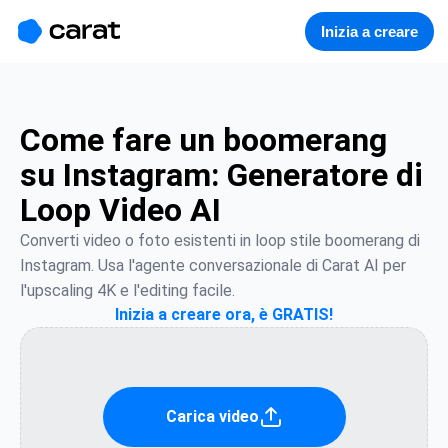
홈
미니에이전트
무료 이미지
모델
생성
소개
Inizia a creare
Come fare un boomerang
su Instagram: Generatore di
Loop Video AI
Converti video o foto esistenti in loop stile boomerang di 
Instagram. Usa l'agente conversazionale di Carat AI per 
l'upscaling 4K e l'editing facile.
Inizia a creare ora, è GRATIS!
Carica video