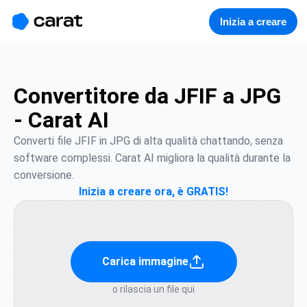
홈
미니에이전트
무료 이미지
모델
생성
소개
Inizia a creare
Convertitore da JFIF a JPG
- Carat AI
Converti file JFIF in JPG di alta qualità chattando, senza 
software complessi. Carat AI migliora la qualità durante la 
conversione.
Inizia a creare ora, è GRATIS!
Carica immagine
o rilascia un file qui