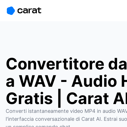
홈
미니에이전트
무료 이미지
모델
생성
소개
Convertitore d
a WAV - Audio
Gratis | Carat A
Converti istantaneamente video MP4 in audio WAV
l'interfaccia conversazionale di Carat AI. Estrai suon
un semplice comando chat.