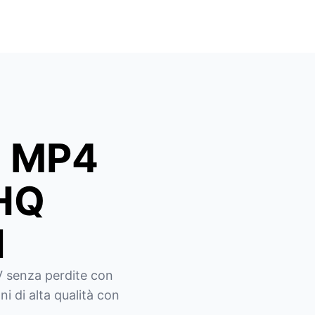
a MP4
 HQ
I
 senza perdite con 
i di alta qualità con 