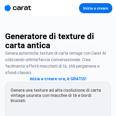
홈
미니에이전트
무료 이미지
모델
생성
소개
Inizia a creare
Generatore di texture di
carta antica
Genera autentiche texture di carta vintage con Carat AI 
utilizzando un'interfaccia conversazionale. Crea 
facilmente effetti macchiati di tè, stili pergamena e 
sfondi classici.
Inizia a creare ora, è GRATIS!