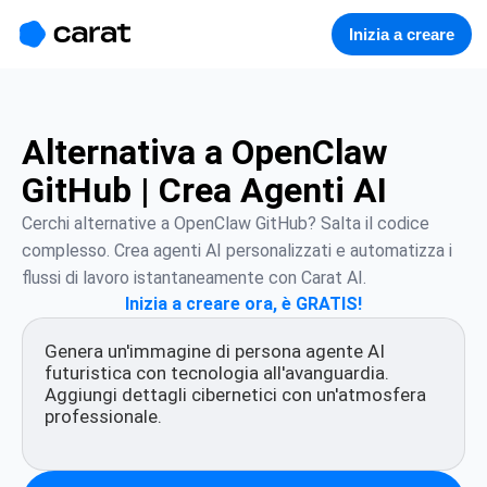
홈
미니에이전트
무료 이미지
모델
생성
소개
Inizia a creare
Alternativa a OpenClaw
GitHub | Crea Agenti AI
Cerchi alternative a OpenClaw GitHub? Salta il codice 
complesso. Crea agenti AI personalizzati e automatizza i 
flussi di lavoro istantaneamente con Carat AI.
Inizia a creare ora, è GRATIS!