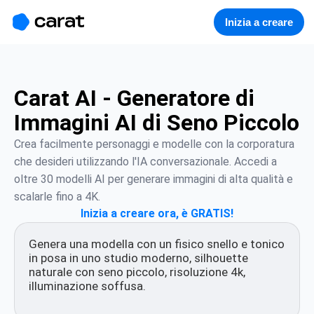
홈
미니에이전트
무료 이미지
모델
생성
소개
Inizia a creare
Carat AI - Generatore di
Immagini AI di Seno Piccolo
Crea facilmente personaggi e modelle con la corporatura 
che desideri utilizzando l'IA conversazionale. Accedi a 
oltre 30 modelli AI per generare immagini di alta qualità e 
scalarle fino a 4K.
Inizia a creare ora, è GRATIS!