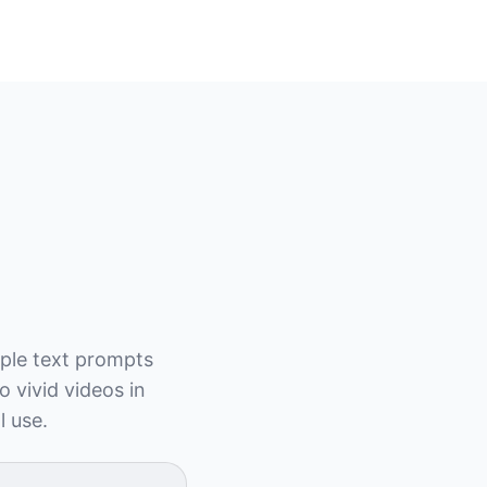
mple text prompts 
 vivid videos in 
 use.