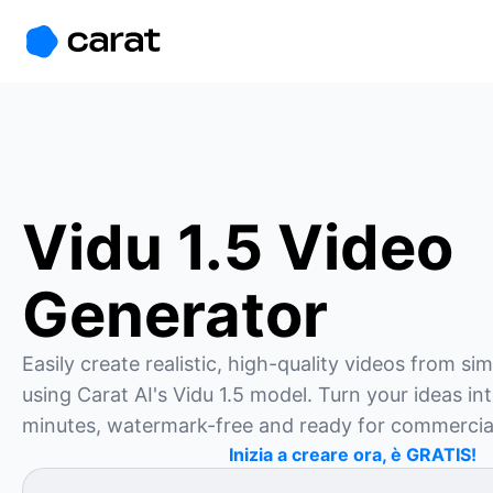
홈
미니에이전트
무료 이미지
모델
생성
소개
Vidu 1.5 Video
Generator
Easily create realistic, high-quality videos from si
using Carat AI's Vidu 1.5 model. Turn your ideas into
minutes, watermark-free and ready for commercial
Inizia a creare ora, è GRATIS!