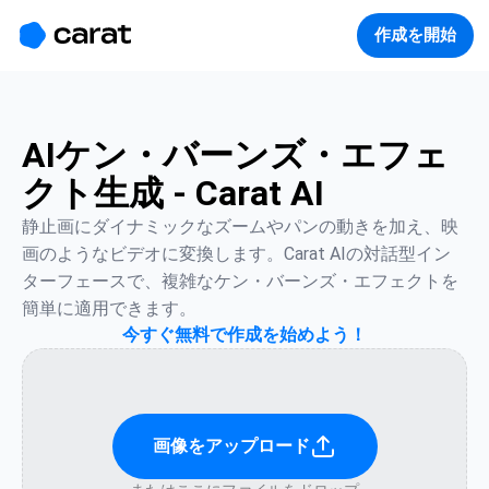
홈
미니에이전트
무료 이미지
모델
생성
소개
作成を開始
AIケン・バーンズ・エフェ
クト生成 - Carat AI
静止画にダイナミックなズームやパンの動きを加え、映
画のようなビデオに変換します。Carat AIの対話型イン
ターフェースで、複雑なケン・バーンズ・エフェクトを
簡単に適用できます。
今すぐ無料で作成を始めよう！
画像をアップロード