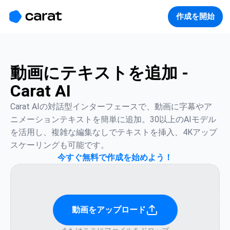
홈
미니에이전트
무료 이미지
모델
생성
소개
作成を開始
動画にテキストを追加 -
Carat AI
Carat AIの対話型インターフェースで、動画に字幕やア
ニメーションテキストを簡単に追加。30以上のAIモデル
を活用し、複雑な編集なしでテキストを挿入、4Kアップ
スケーリングも可能です。
今すぐ無料で作成を始めよう！
動画をアップロード