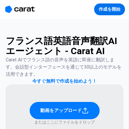
홈
미니에이전트
무료 이미지
모델
생성
소개
作成を開始
フランス語英語音声翻訳AI
エージェント - Carat AI
Carat AIでフランス語の音声を英語に即座に翻訳しま
す。会話型インターフェースを通じて30以上のモデルを
活用できます。
今すぐ無料で作成を始めよう！
動画をアップロード
またはここにファイルをドロップ