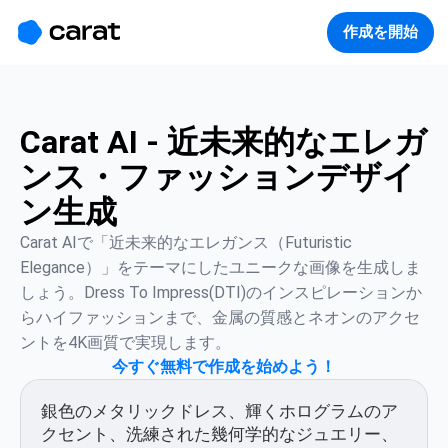
홈
미니에이전트
무료 이미지
모델
생성
소개
作成を開始
Carat AI - 近未来的なエレガ
ンス・ファッションデザイ
ン生成
Carat AIで「近未来的なエレガンス（Futuristic 
Elegance）」をテーマにしたユニークな画像を生成しま
しょう。Dress To Impress(DTI)のインスピレーションか
らハイファッションまで、金属の質感とネオンのアクセ
ントを4K画質で実現します。
今すぐ無料で作成を始めよう！