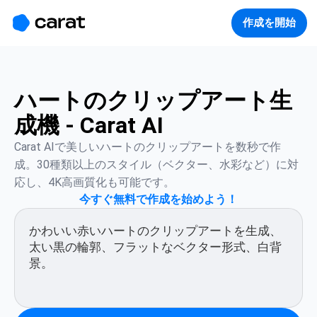
홈
미니에이전트
무료 이미지
모델
생성
소개
作成を開始
ハートのクリップアート生
成機 - Carat AI
Carat AIで美しいハートのクリップアートを数秒で作
成。30種類以上のスタイル（ベクター、水彩など）に対
応し、4K高画質化も可能です。
今すぐ無料で作成を始めよう！