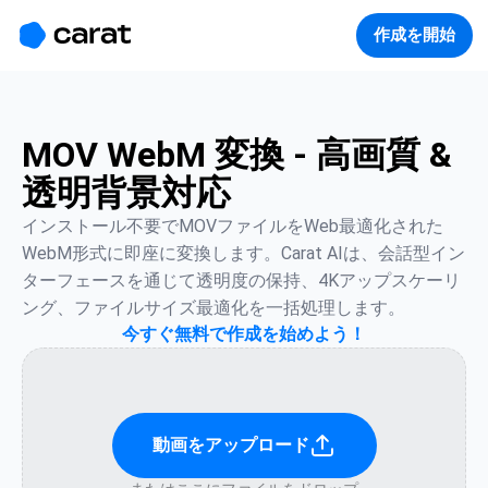
홈
미니에이전트
무료 이미지
모델
생성
소개
作成を開始
MOV WebM 変換 - 高画質 &
透明背景対応
インストール不要でMOVファイルをWeb最適化された
WebM形式に即座に変換します。Carat AIは、会話型イン
ターフェースを通じて透明度の保持、4Kアップスケーリ
ング、ファイルサイズ最適化を一括処理します。
今すぐ無料で作成を始めよう！
動画をアップロード