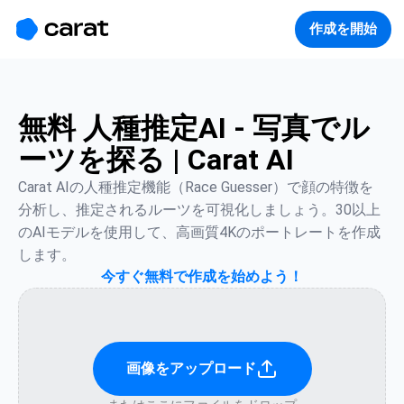
홈
미니에이전트
무료 이미지
모델
생성
소개
作成を開始
無料 人種推定AI - 写真でル
ーツを探る | Carat AI
Carat AIの人種推定機能（Race Guesser）で顔の特徴を
分析し、推定されるルーツを可視化しましょう。30以上
のAIモデルを使用して、高画質4Kのポートレートを作成
します。
今すぐ無料で作成を始めよう！
画像をアップロード