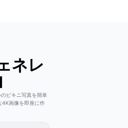
ジェネレ
I
イルのビキニ写真を簡単
な4K画像を即座に作