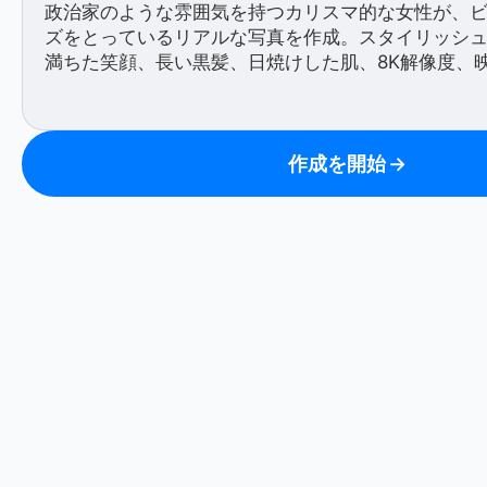
作成を開始
→