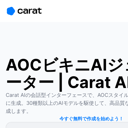
홈
미니에이전트
무료 이미지
모델
생성
소개
AOCビキニAI
ーター | Carat A
Carat AIの会話型インターフェースで、AOCスタ
に生成。30種類以上のAIモデルを駆使して、高品質
成します。
今すぐ無料で作成を始めよう！