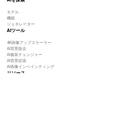
モデル
機能
ジェネレーター
AIツール
4K画像アップスケーラー
AI背景除去
AI服装チェンジャー
AI背景拡張
AI画像インペインティング
リソース
ブログ
ヘルプセンター
会社
会社概要
採用情報
利用規約
プライバシーポリシー