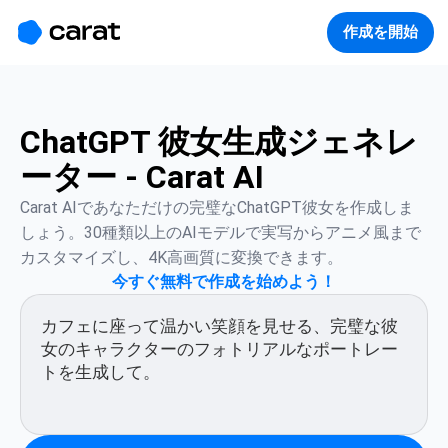
홈
미니에이전트
무료 이미지
모델
생성
소개
作成を開始
ChatGPT 彼女生成ジェネレ
ーター - Carat AI
Carat AIであなただけの完璧なChatGPT彼女を作成しま
しょう。30種類以上のAIモデルで実写からアニメ風まで
カスタマイズし、4K高画質に変換できます。
今すぐ無料で作成を始めよう！