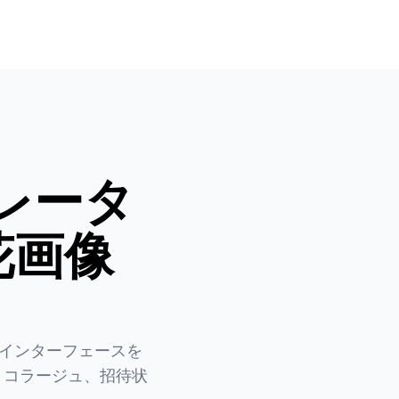
ネレータ
花画像
話型インターフェースを
、コラージュ、招待状