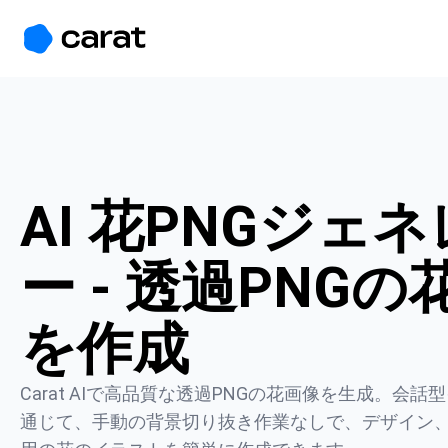
홈
미니에이전트
무료 이미지
모델
생성
소개
AI 花PNGジェ
ー - 透過PNGの
を作成
Carat AIで高品質な透過PNGの花画像を生成。会
通じて、手動の背景切り抜き作業なしで、デザイン