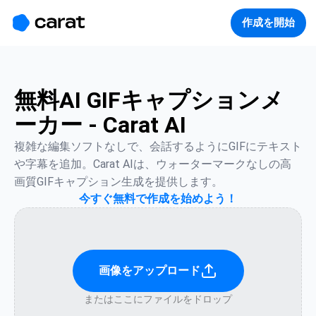
홈
미니에이전트
무료 이미지
모델
생성
소개
作成を開始
無料AI GIFキャプションメ
ーカー - Carat AI
複雑な編集ソフトなしで、会話するようにGIFにテキスト
や字幕を追加。Carat AIは、ウォーターマークなしの高
画質GIFキャプション生成を提供します。
今すぐ無料で作成を始めよう！
画像をアップロード
またはここにファイルをドロップ