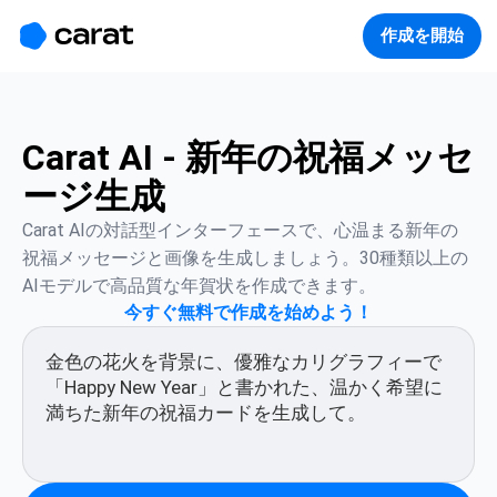
홈
미니에이전트
무료 이미지
모델
생성
소개
作成を開始
Carat AI - 新年の祝福メッセ
ージ生成
Carat AIの対話型インターフェースで、心温まる新年の
祝福メッセージと画像を生成しましょう。30種類以上の
AIモデルで高品質な年賀状を作成できます。
今すぐ無料で作成を始めよう！