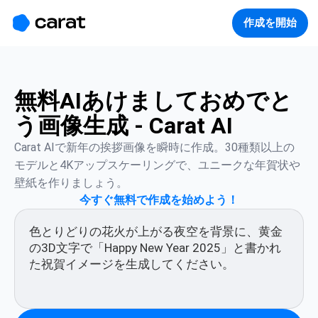
홈
미니에이전트
무료 이미지
모델
생성
소개
作成を開始
無料AIあけましておめでと
う画像生成 - Carat AI
Carat AIで新年の挨拶画像を瞬時に作成。30種類以上の
モデルと4Kアップスケーリングで、ユニークな年賀状や
壁紙を作りましょう。
今すぐ無料で作成を始めよう！