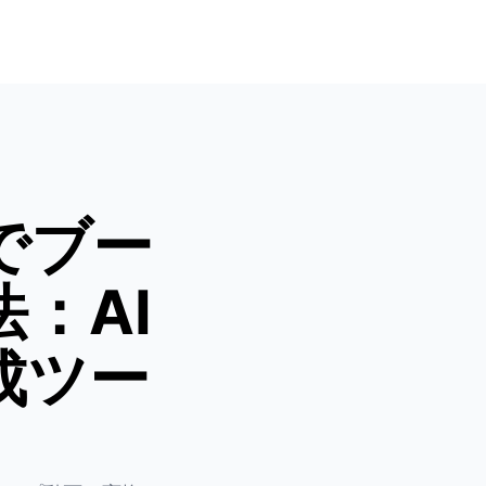
でブー
：AI
成ツー