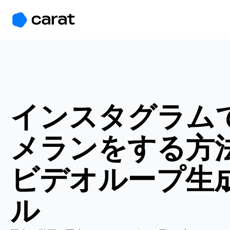
홈
미니에이전트
무료 이미지
모델
생성
소개
インスタグラム
メランをする方法
ビデオループ生
ル