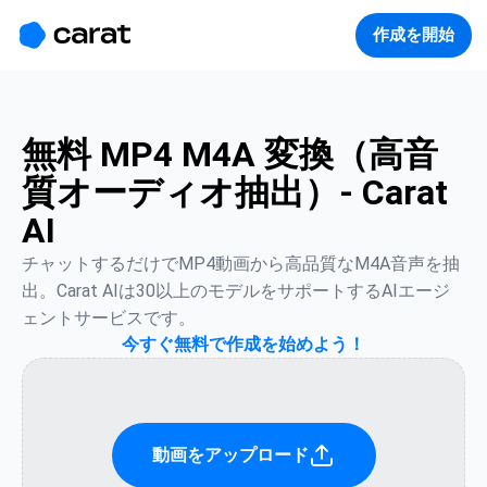
홈
미니에이전트
무료 이미지
모델
생성
소개
作成を開始
無料 MP4 M4A 変換（高音
質オーディオ抽出）- Carat
AI
チャットするだけでMP4動画から高品質なM4A音声を抽
出。Carat AIは30以上のモデルをサポートするAIエージ
ェントサービスです。
今すぐ無料で作成を始めよう！
動画をアップロード