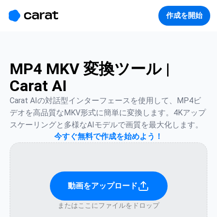
홈
미니에이전트
무료 이미지
모델
생성
소개
作成を開始
MP4 MKV 変換ツール |
Carat AI
Carat AIの対話型インターフェースを使用して、MP4ビ
デオを高品質なMKV形式に簡単に変換します。4Kアップ
スケーリングと多様なAIモデルで画質を最大化します。
今すぐ無料で作成を始めよう！
動画をアップロード
またはここにファイルをドロップ