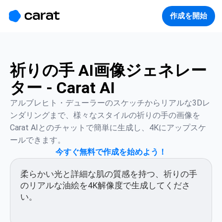
홈
미니에이전트
무료 이미지
모델
생성
소개
作成を開始
祈りの手 AI画像ジェネレー
ター - Carat AI
アルブレヒト・デューラーのスケッチからリアルな3Dレ
ンダリングまで、様々なスタイルの祈りの手の画像を
Carat AIとのチャットで簡単に生成し、4Kにアップスケ
ールできます。
今すぐ無料で作成を始めよう！