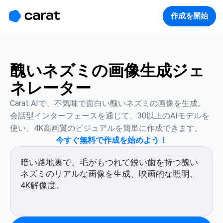
홈
미니에이전트
무료 이미지
모델
생성
소개
作成を開始
醜いネズミの画像生成ジェ
ネレーター
Carat AIで、不気味で面白い醜いネズミの画像を生成。
会話型インターフェースを通じて、30以上のAIモデルを
使い、4K高画質のビジュアルを簡単に作成できます。
今すぐ無料で作成を始めよう！