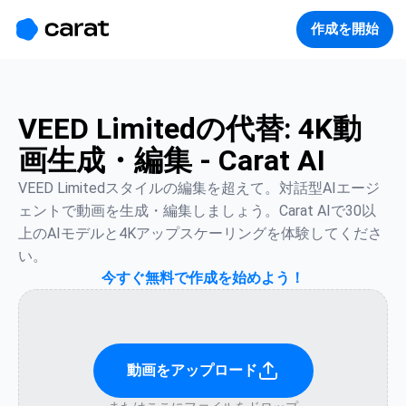
홈
미니에이전트
무료 이미지
모델
생성
소개
作成を開始
VEED Limitedの代替: 4K動
画生成・編集 - Carat AI
VEED Limitedスタイルの編集を超えて。対話型AIエージ
ェントで動画を生成・編集しましょう。Carat AIで30以
上のAIモデルと4Kアップスケーリングを体験してくださ
い。
今すぐ無料で作成を始めよう！
動画をアップロード