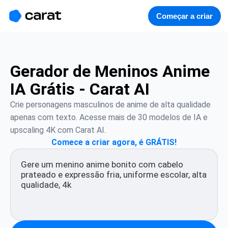
홈
미니에이전트
무료 이미지
모델
생성
소개
Começar a criar
Gerador de Meninos Anime
IA Grátis - Carat AI
Crie personagens masculinos de anime de alta qualidade 
apenas com texto. Acesse mais de 30 modelos de IA e 
upscaling 4K com Carat AI.
Comece a criar agora, é GRÁTIS!