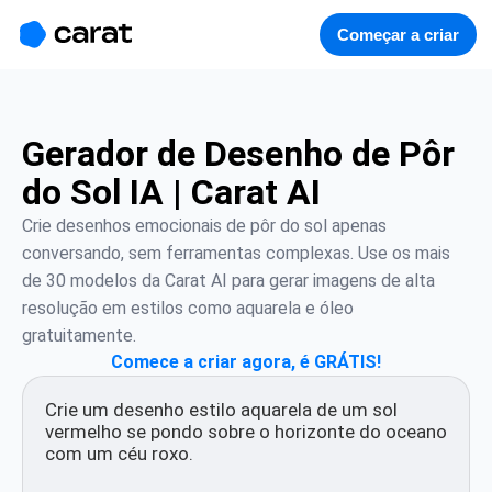
홈
미니에이전트
무료 이미지
모델
생성
소개
Começar a criar
Gerador de Desenho de Pôr
do Sol IA | Carat AI
Crie desenhos emocionais de pôr do sol apenas 
conversando, sem ferramentas complexas. Use os mais 
de 30 modelos da Carat AI para gerar imagens de alta 
resolução em estilos como aquarela e óleo 
gratuitamente.
Comece a criar agora, é GRÁTIS!