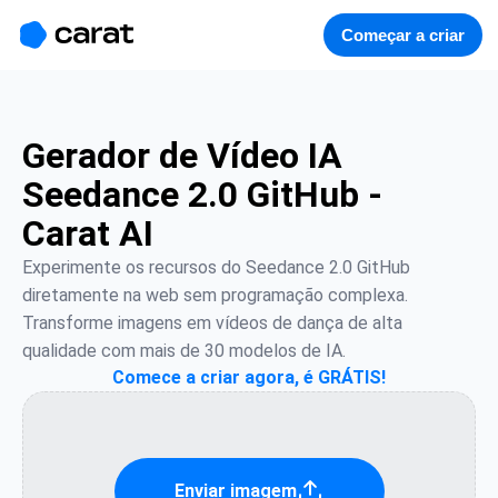
홈
미니에이전트
무료 이미지
모델
생성
소개
Começar a criar
Gerador de Vídeo IA
Seedance 2.0 GitHub -
Carat AI
Experimente os recursos do Seedance 2.0 GitHub 
diretamente na web sem programação complexa. 
Transforme imagens em vídeos de dança de alta 
qualidade com mais de 30 modelos de IA.
Comece a criar agora, é GRÁTIS!
Enviar imagem