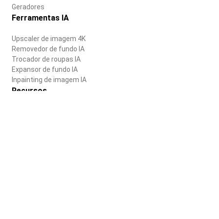
Geradores
Ferramentas IA
Upscaler de imagem 4K
Removedor de fundo IA
Trocador de roupas IA
Expansor de fundo IA
Inpainting de imagem IA
Recursos
Blog
Central de ajuda
Empresa
Sobre nós
Carreiras
Termos de uso
Política de privacidade
Português