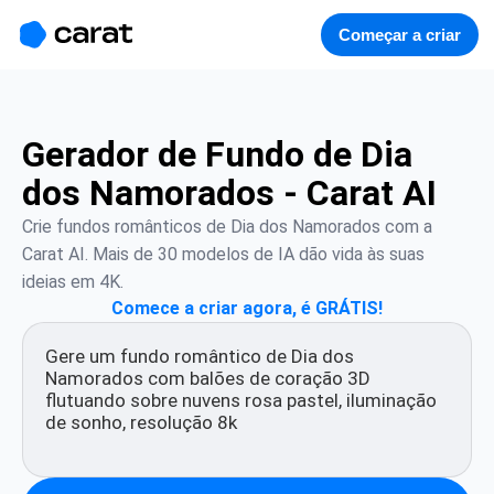
홈
미니에이전트
무료 이미지
모델
생성
소개
Começar a criar
Gerador de Fundo de Dia
dos Namorados - Carat AI
Crie fundos românticos de Dia dos Namorados com a 
Carat AI. Mais de 30 modelos de IA dão vida às suas 
ideias em 4K.
Comece a criar agora, é GRÁTIS!