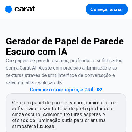
홈
미니에이전트
무료 이미지
모델
생성
소개
Começar a criar
Gerador de Papel de Parede
Escuro com IA
Crie papéis de parede escuros, profundos e sofisticados 
com a Carat AI. Ajuste com precisão a iluminação e as 
texturas através de uma interface de conversação e 
salve em alta resolução 4K.
Comece a criar agora, é GRÁTIS!