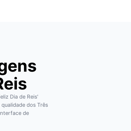
agens
Reis
liz Dia de Reis' 
 qualidade dos Três 
nterface de 