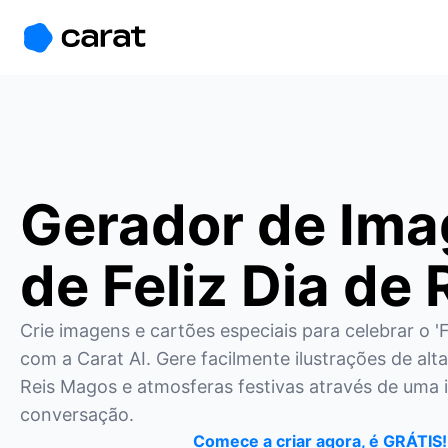
홈
미니에이전트
무료 이미지
모델
생성
소개
Gerador de Im
de Feliz Dia de 
Crie imagens e cartões especiais para celebrar o 'Fe
com a Carat AI. Gere facilmente ilustrações de alta
Reis Magos e atmosferas festivas através de uma i
conversação.
Comece a criar agora, é GRÁTIS!